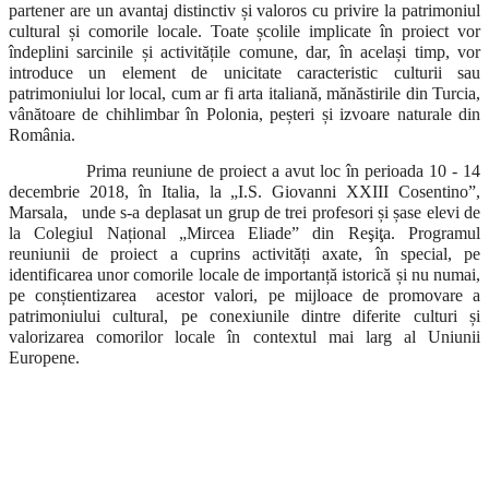
partener are un avantaj distinctiv și valoros cu privire la patrimoniul
cultural și comorile locale. Toate școlile implicate în proiect vor
îndeplini sarcinile și activitățile comune, dar, în același timp, vor
introduce un element de unicitate caracteristic culturii sau
patrimoniului lor local, cum ar fi arta italiană, mănăstirile din Turcia,
vânătoare de chihlimbar în Polonia, peșteri și izvoare naturale din
România.
Prima reuniune de proiect a avut loc în perioada 10 - 14
decembrie 2018, în Italia, la „I.S. Giovanni XXIII Cosentino”,
Marsala, unde s-a deplasat un grup de trei profesori și șase elevi de
la Colegiul Național „Mircea Eliade” din Reşiţa. Programul
reuniunii de proiect a cuprins activități axate, în special, pe
identificarea unor comorile locale de importanță istorică și nu numai,
pe conștientizarea acestor valori, pe mijloace de promovare a
patrimoniului cultural, pe conexiunile dintre diferite culturi și
valorizarea comorilor locale în contextul mai larg al Uniunii
Europene.