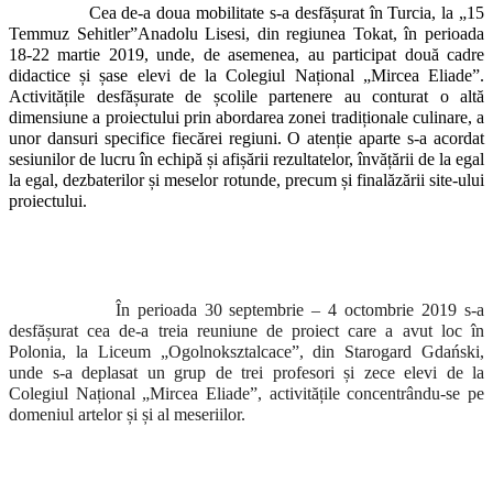
Cea de-a doua mobilitate s-a desfășurat în Turcia, la „15
Temmuz Sehitler”Anadolu Lisesi, din regiunea Tokat, în perioada
18-22 martie 2019, unde, de asemenea, au participat două cadre
didactice și șase elevi de la Colegiul Național „Mircea Eliade”.
Activitățile desfășurate de școlile partenere au conturat o altă
dimensiune a proiectului prin abordarea zonei tradiționale culinare, a
unor dansuri specifice fiecărei regiuni. O atenție aparte s-a acordat
sesiunilor de lucru în echipă și afișării rezultatelor, învățării de la egal
la egal, dezbaterilor și meselor rotunde, precum și finalăzării site-ului
proiectului.
În perioada 30 septembrie – 4 octombrie 2019 s-a
desfășurat cea de-a treia reuniune de proiect care a avut loc în
Polonia, la Liceum „Ogolnoksztalcace”, din Starogard Gdański,
unde s-a deplasat un grup de trei profesori și zece elevi de la
Colegiul Național „Mircea Eliade”, activitățile concentrându-se pe
domeniul artelor și și al meseriilor.