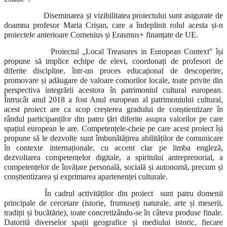
Diseminarea și vizibilitatea proiectului sunt asigurate de
doamna profesor Maria Crișan, care a îndeplinit rolul acesta și-n
proiectele anterioare Comenius și Erasmus+ finanțate de UE.
Proiectul „Local Treasures in European Context” își
propune să implice echipe de elevi, coordonați de profesori de
diferite discipline, într-un proces educațional de descoperire,
promovare și adăugare de valoare comorilor locale, toate privite din
perspectiva integrării acestora în patrimoniul cultural european.
Întrucât anul 2018 a fost Anul european al patrimoniului cultural,
acest proiect are ca scop creșterea gradului de conștientizare în
rândul participanților din patru țări diferite asupra valorilor pe care
spațiul european le are. Competențele-cheie pe care acest proiect își
propune să le dezvolte sunt îmbunătățirea abilităților de comunicare
în contexte internaționale, cu accent clar pe limba engleză,
dezvoltarea competențelor digitale, a spiritului antreprenorial, a
competențelor de învățare personală, socială și autonomă, precum și
conștientizarea și exprimarea apartenenței culturale.
În cadrul activităților din proiect sunt patru domenii
principale de cercetare (istorie, frumuseți naturale, arte și meserii,
tradiții și bucătărie), toate concretizându-se în câteva produse finale.
Datorită diverselor spații geografice și mediului istoric, fiecare