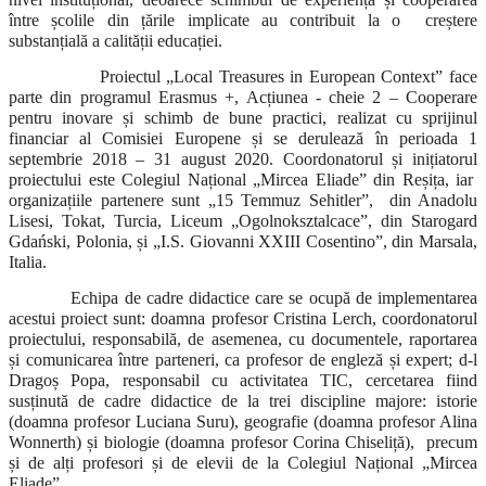
între școlile din țările implicate au contribuit la o creștere
substanțială a calității educației.
Proiectul „Local Treasures in European Context” face
parte din programul Erasmus +, Acțiunea - cheie 2 – Cooperare
pentru inovare și schimb de bune practici, realizat cu sprijinul
financiar al Comisiei Europene și se derulează în perioada 1
septembrie 2018 – 31 august 2020. Coordonatorul și inițiatorul
proiectului este Colegiul Național „Mircea Eliade” din Reșița, iar
organizațiile partenere sunt „15 Temmuz Sehitler”, din Anadolu
Lisesi, Tokat, Turcia, Liceum „Ogolnoksztalcace”, din Starogard
Gdański, Polonia, și „I.S. Giovanni XXIII Cosentino”, din Marsala,
Italia.
Echipa de cadre didactice care se ocupă de implementarea
acestui proiect sunt: doamna profesor Cristina Lerch, coordonatorul
proiectului, responsabilă, de asemenea, cu documentele, raportarea
și comunicarea între parteneri, ca profesor de engleză și expert; d-l
Dragoș Popa, responsabil cu activitatea TIC, cercetarea fiind
susținută de cadre didactice de la trei discipline majore: istorie
(doamna profesor Luciana Suru), geografie (doamna profesor Alina
Wonnerth) și biologie (doamna profesor Corina Chiseliță), precum
și de alți profesori și de elevii de la Colegiul Național „Mircea
Eliade”.