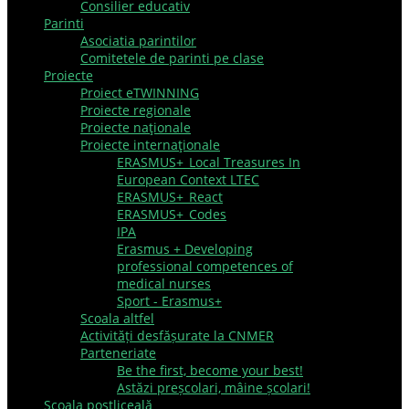
Consilier educativ
Parinti
Asociatia parintilor
Comitetele de parinti pe clase
Proiecte
Proiect eTWINNING
Proiecte regionale
Proiecte naţionale
Proiecte internaţionale
ERASMUS+_Local Treasures In
European Context LTEC
ERASMUS+_React
ERASMUS+_Codes
IPA
Erasmus + Developing
professional competences of
medical nurses
Sport - Erasmus+
Scoala altfel
Activități desfășurate la CNMER
Parteneriate
Be the first, become your best!
Astăzi preșcolari, mâine școlari!
Şcoala postliceală