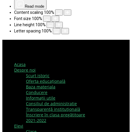
Read mode
Content scaling
100
%
Font size
100
%
Line height
100
%
Letter spacing
100
%
Acasa
Despre noi
Scurt istoric
Oferta educațională
Baza materiala
Conducere
Informații utile
Consiliul de administratie
Transparenţă instituţională
Înscriere în clasa pregătitoare
2021-2022
Elevi
Clase