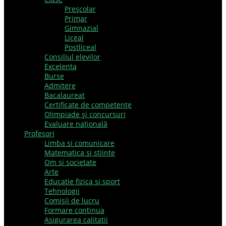
Preşcolar
Primar
Gimnazial
Liceal
Postliceal
Consiliul elevilor
Excelenta
Burse
Admitere
Bacalaureat
Certificate de competenţe
Olimpiade şi concursuri
Evaluare naţională
Profesori
Limba si comunicare
Matematica si stiinte
Om si societate
Arte
Educatie fizica si sport
Tehnologii
Comisii de lucru
Formare continua
Asigurarea calitatii