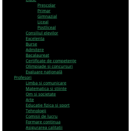
Preşcolar
Primar
Gimnazial
Liceal
Postliceal
Consiliul elevilor
Excelenta
Burse
Admitere
Bacalaureat
Certificate de competenţe
Olimpiade şi concursuri
Evaluare naţională
Profesori
Limba si comunicare
Matematica si stiinte
Om si societate
Arte
Educatie fizica si sport
Tehnologii
Comisii de lucru
Formare continua
Asigurarea calitatii