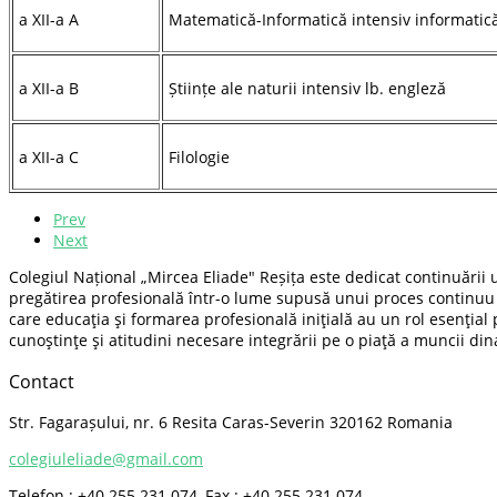
a XII-a A
Matematică-Informatică intensiv informatic
a XII-a B
Științe ale naturii intensiv lb. engleză
a XII-a C
Filologie
Prev
Next
Colegiul Național „Mircea Eliade" Reșița este dedicat continuării u
pregătirea profesională într-o lume supusă unui proces continuu 
care educaţia şi formarea profesională iniţială au un rol esenţial 
cunoştinţe şi atitudini necesare integrării pe o piaţă a muncii di
Contact
Str. Fagarașului, nr. 6 Resita Caras-Severin 320162 Romania
colegiuleliade@gmail.com
Telefon : +40 255 231 074, Fax : +40 255 231 074