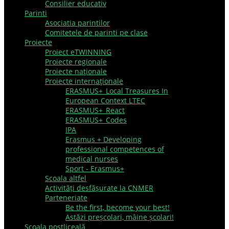
Consilier educativ
Parinti
Asociatia parintilor
Comitetele de parinti pe clase
Proiecte
Proiect eTWINNING
Proiecte regionale
Proiecte naţionale
Proiecte internaţionale
ERASMUS+_Local Treasures In
European Context LTEC
ERASMUS+_React
ERASMUS+_Codes
IPA
Erasmus + Developing
professional competences of
medical nurses
Sport - Erasmus+
Scoala altfel
Activități desfășurate la CNMER
Parteneriate
Be the first, become your best!
Astăzi preșcolari, mâine școlari!
Şcoala postliceală