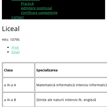
Practică
Admitere postliceal
Certificare competenţe
Contact
Liceal
Hits: 10795
Print
Email
Clasa
Specializarea
a IX-a A
Matematică-Informatică intensiv informatic
a IX-a B
Științe ale naturii intensiv lb. engleză