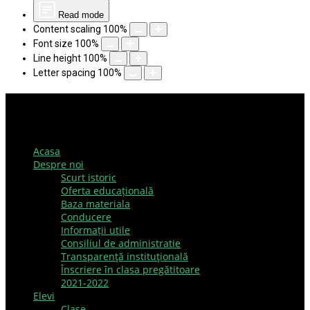
Read mode
Content scaling
100
%
Font size
100
%
Line height
100
%
Letter spacing
100
%
Acasa
Despre noi
Scurt istoric
Oferta educațională
Baza materiala
Conducere
Informații utile
Consiliul de administratie
Transparenţă instituţională
Înscriere în clasa pregătitoare
2021-2022
Elevi
Clase